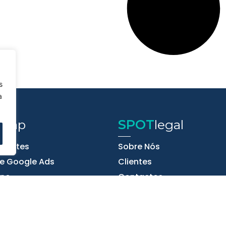
s
a
map
SPOT
legal
e Sites
Sobre Nós
e Google Ads
Clientes
ine
Contactos
ciais
Testemunhos
rketing
Política de Privacidade
ing
Política de Cookies