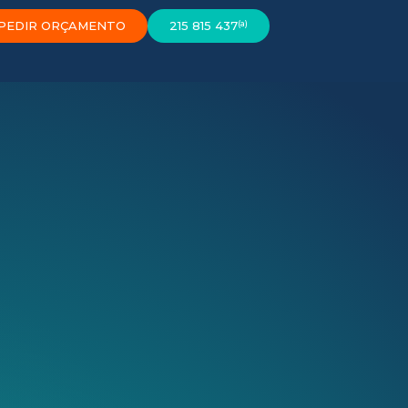
(a)
PEDIR ORÇAMENTO
215 815 437