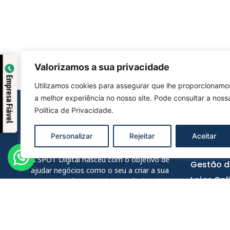
o:
Valorizamos a sua privacidade
Empresa Fiável
Utilizamos cookies para assegurar que lhe proporcionamo
a melhor experiência no nosso site. Pode consultar a noss
ex
Política de Privacidade
.
SPOT
Personalizar
Rejeitar
Aceitar
Criação d
A SPOT Digital nasceu com o objetivo de
Gestão d
ajudar negócios como o seu a criar a sua
Lojas Onl
presença online com sites profissionais e a
crescerem com marketing digital.
Redes So
Email Ma
Rua Joaquim Valentim Correia, 16A
Copywrit
2845-568 Amora