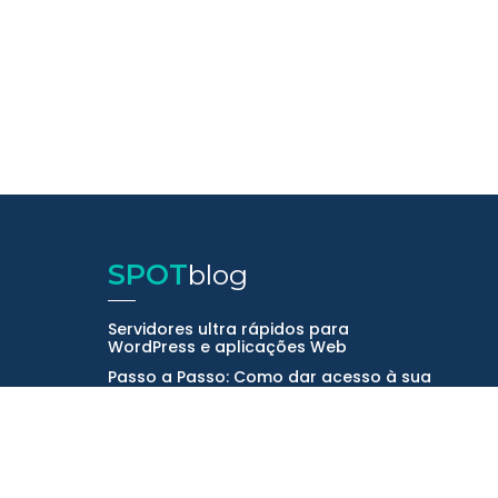
SPOT
blog
Servidores ultra rápidos para
WordPress e aplicações Web
Passo a Passo: Como dar acesso à sua
agência no Facebook e Instagram?
As 10 melhores ferramentas de IA para
apresentações
Novo website da SPOT Digital: mais
rápido e mais intuitivo!