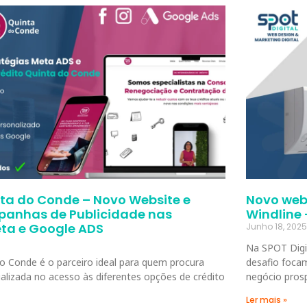
nta do Conde – Novo Website e
Novo webs
anhas de Publicidade nas
Windline
ta e Google ADS
Junho 18, 2025
Na SPOT Digi
do Conde é o parceiro ideal para quem procura
desafio foca
alizada no acesso às diferentes opções de crédito
negócio pros
Ler mais »