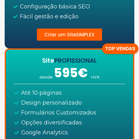
Configuração básica SEO
Fácil gestão e edição
Criar um SiteSIMPLEX
TOP VENDAS
Site
PROFISSIONAL
595€
desde
+IVA
Até 10 páginas
Design personalizado
Formulários Customizados
Opções diversificadas
Google Analytics