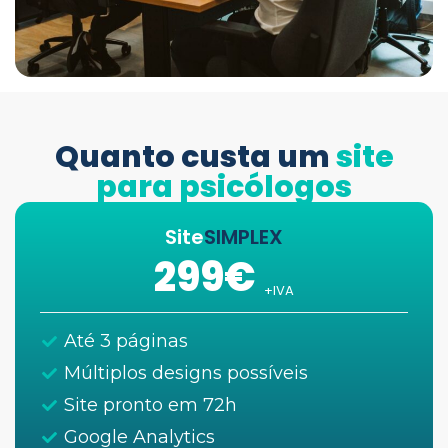
Quanto custa um
site
para psicólogos
Site
SIMPLEX
299€
+IVA
Até 3 páginas
Múltiplos designs possíveis
Site pronto em 72h
Google Analytics