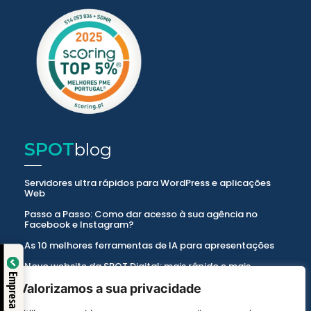
SPOT
blog
Servidores ultra rápidos para WordPress e aplicações
Web
Passo a Passo: Como dar acesso à sua agência no
Facebook e Instagram?
As 10 melhores ferramentas de IA para apresentações
o:
Novo website da SPOT Digital: mais rápido e mais
intuitivo!
Empresa Fiável
Valorizamos a sua privacidade
Domínios e Alojamentos. Sabe as diferenças?